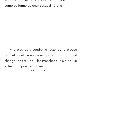
complet, formé de deux tissus différents :
Il n'y a plus qu'à coudre le reste de la blouse 
normalement, mais vous pouvez tout à fait 
changer de tissu pour les manches ! Et ajouter un 
autre motif pour les rubans !
Pour coudre votre blouse Althéa, c'est par là :  
https://www.lysimaque-sew.com/product-
page/alth%C3%A9a
Et pour un moodboard Pinterest sur le mélange 
des motifs, suivez ce lien : 
pattern hacks |