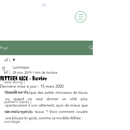
Post
all |
Lysimaque
all |
25 nov. 2019
1 min de lecture
PATTERN HACK - Bicolor
sew along |
Dernière mise à jour :
15 mars 2020
moodboards |
Quand on n'a que des petits morceaux de tissus 
ou quand on veut donner un côté plus 
pattern hacks |
spectaculaire à son vêtement, quoi de mieux que 
tutoriels + diy |
de mélanger les tissus ? Voici comment coudre 
une blouse bi-goût, comme ce modèle Althéa :
sondage