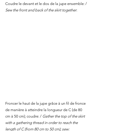
Coudre le devant et le dos de la jupe ensemble: / 
Sew the front and back of the skirt together
:
Froncer le haut de la jupe grâce à un fil de fronce 
de manière à atteindre la longueur de C (de 80 
cm à 50 cm); coudre: / 
Gather the top of the skirt 
with a gathering thread in order to reach the 
length of C (from 80 cm to 50 cm); sew: