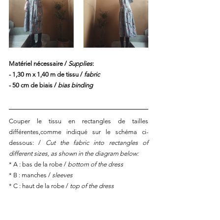
Matériel nécessaire / 
Supplies
:
- 1,30 m x 1,40 m de tissu / 
fabric
- 50 cm de biais / 
bias binding
Couper le tissu en rectangles de tailles 
différentes,comme indiqué sur le schéma ci-
dessous: / 
Cut the fabric into rectangles of 
different sizes, as shown in the diagram below:
* A : bas de la robe / 
bottom of the dress
* B : manches / 
sleeves
* C : haut de la robe / 
top of the dress