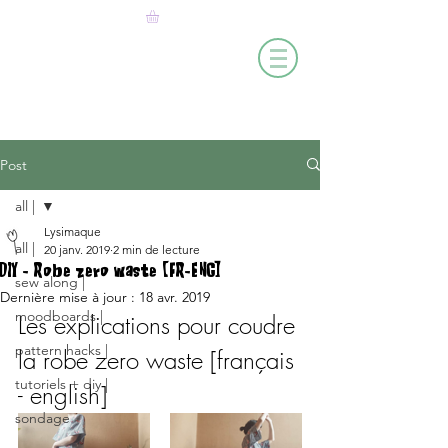
Post
all |
Lysimaque
all |
20 janv. 2019
2 min de lecture
DIY - Robe zero waste [FR-ENG]
sew along |
Dernière mise à jour :
18 avr. 2019
moodboards |
Les explications pour coudre 
pattern hacks |
la robe zero waste [français 
tutoriels + diy |
- english]
sondage