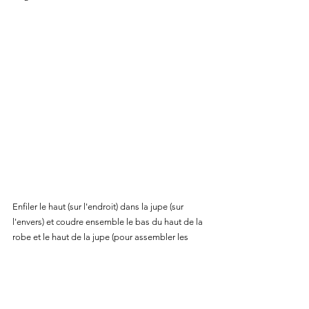
Enfiler le haut (sur l'endroit) dans la jupe (sur 
l'envers) et coudre ensemble le bas du haut de la 
robe et le haut de la jupe (pour assembler les 
deux moitiés de la jupe): / 
Thread the top (right 
side) into the skirt (wrong side) and sew together 
the bottom of the dress's top and the top of the 
skirt (to join the two halves of the skirt)
: