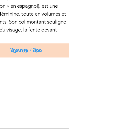
lon » en espagnol), est une
féminine, toute en volumes et
nts. Son col montant souligne
 du visage, la fente devant
le cou, le volant du buste met
ur la construction de la blouse.
Ajouter / Add
t assez courte ; pensez à bien
r la hauteur avant de vous