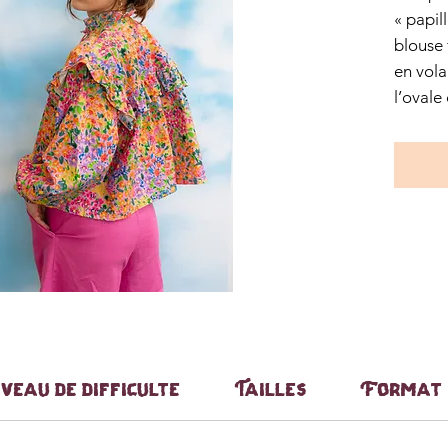
« papil
blouse 
en vola
l’ovale
dégage 
en vale
Elle es
vérifie
lancer.
iveau de difficulté
Tailles
Format