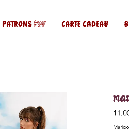
PATRONS pdf
CARTE CADEAU
B
Ma
11,0
Maripos